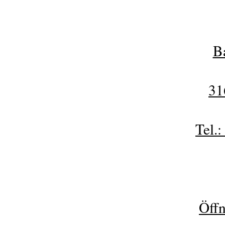
B
31
Tel.
Öffn