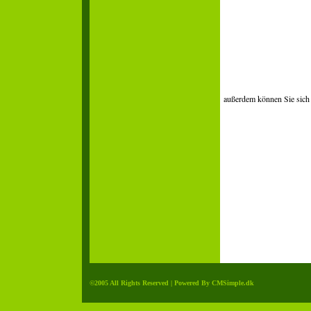
- Spätz
- Käses
- Foli
mit Kräu
außerdem können Sie sich b
mit -
- Se
©2005 All Rights Reserved |
Powered By CMSimple.dk