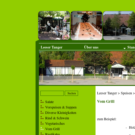
Leeser Tanger
Über uns
Stan
Leeser Tanger
>
Speisen
>
Vom Grill
Salate
Vorspeisen & Suppen
Diverse Kleinigkeiten
Rind & Schwein
zum Beispiel:
Vegetarisches
- Holzfällersteak 
Vom Grill
Rustikales