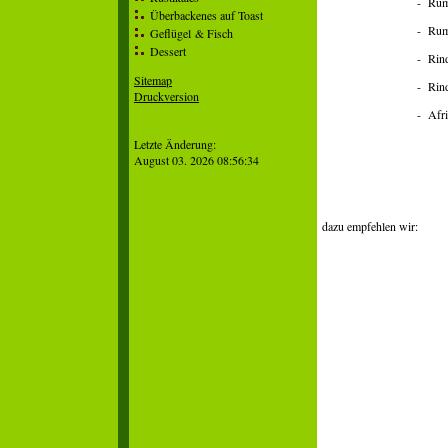
- Rumpsteak
Überbackenes auf Toast
- Rumpsteak
Geflügel & Fisch
Dessert
- Rinderfile
Sitemap
- Rinderfile
Druckversion
- Afrikanisches 
Login
Letzte Änderung:
August 03. 2026 08:56:34
dazu empfehlen wir:
- Pommes f
- Kr
- Kartoff
- Salzkart
- Bratkar
- Kartoffel
- Butterr