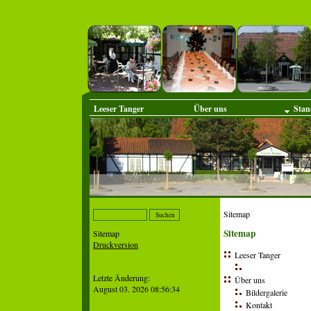
Leeser Tanger
Über uns
Stan
Sitemap
Sitemap
Sitemap
Druckversion
Leeser Tanger
Login
Ach
Letzte Änderung:
Über uns
August 03. 2026 08:56:34
Bildergalerie
Kontakt