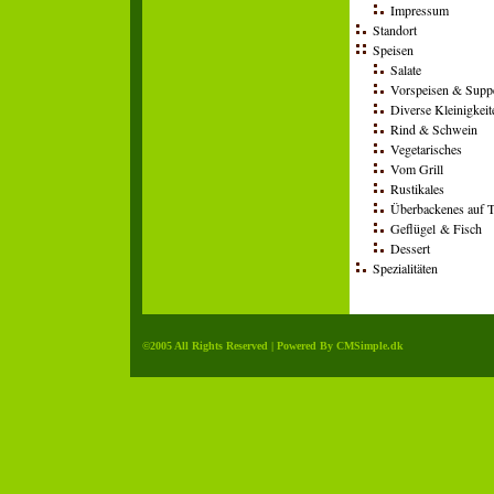
Impressum
Standort
Speisen
Salate
Vorspeisen & Supp
Diverse Kleinigkeit
Rind & Schwein
Vegetarisches
Vom Grill
Rustikales
Überbackenes auf T
Geflügel & Fisch
Dessert
Spezialitäten
©2005 All Rights Reserved |
Powered By CMSimple.dk